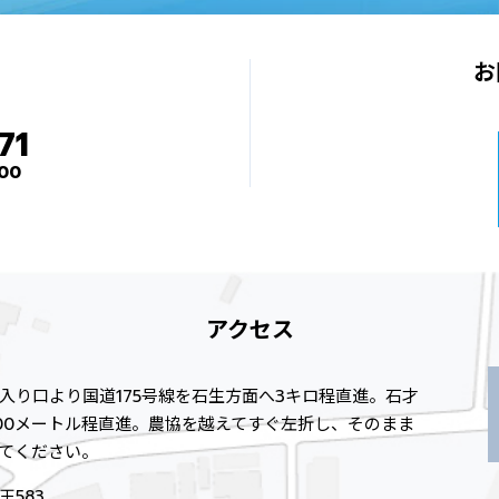
お
71
00
アクセス
入り口より国道175号線を石生方面へ3キロ程直進。石才
00メートル程直進。農協を越えてすぐ左折し、そのまま
してください。
583